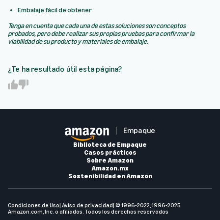
Embalaje fácil de obtener
Tenga en cuenta que cada una de estas soluciones son conceptos
probados, pero debe realizar sus propias pruebas para confirmar la
viabilidad de su producto y materiales de embalaje.
¿Te ha resultado útil esta página?
Y
N
e
o
s
Empaque
Biblioteca de Empaque
Casos prácticos
Sobre Amazon
Amazon.mx
Sostenibilidad en Amazon
Condiciones de Us
o
|
Aviso de privacidad
| © 1996-2022, 1996-2025
Amazon.com, Inc. o afiliados. Todos los derechos reservados