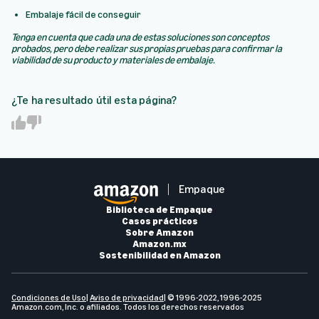
Embalaje fácil de conseguir
Tenga en cuenta que cada una de estas soluciones son conceptos
probados, pero debe realizar sus propias pruebas para confirmar la
viabilidad de su producto y materiales de embalaje.
¿Te ha resultado útil esta página?
Y
N
e
o
s
Empaque
Biblioteca de Empaque
Casos prácticos
Sobre Amazon
Amazon.mx
Sostenibilidad en Amazon
Condiciones de Us
o
|
Aviso de privacidad
| © 1996-2022, 1996-2025
Amazon.com, Inc. o afiliados. Todos los derechos reservados